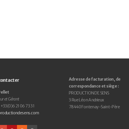
Adresse de facturation, de
contacter
correspondance et siège :
ellet
PRODUCTION DE SENS
ur et Gérant
3 Rue Léon Andrieux
: +33(0)6 21 06 73 31
78440 Fontenay-Saint-Père
productiondesens.com