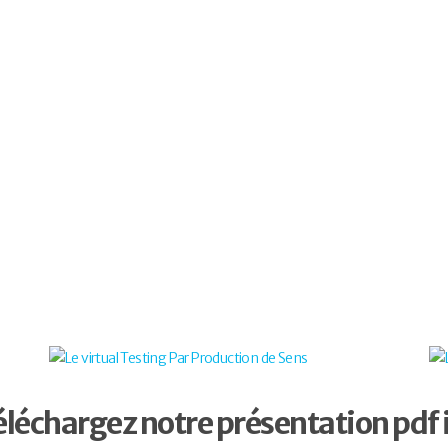
lement une
and Cru et
iens...
 pax
éléchargez notre présentation pdf i