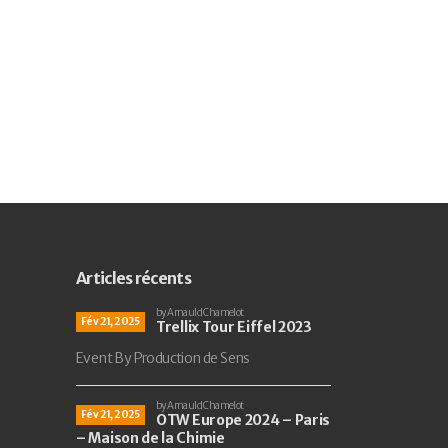
Articles récents
by Arnauld Chamelot
Fév 21, 2025
Trellix Tour Eiffel 2023
Event By Production de Sens
by Arnauld Chamelot
Fév 21, 2025
OTW Europe 2024 – Paris
– Maison de la Chimie