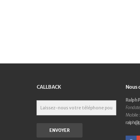
CALLBACK
Nous 
Ralph P
Fondate
Mobile 
ralph@