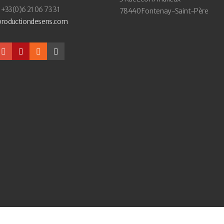
: +33(0)6 21 06 73 31
78440 Fontenay-Saint-Père
productiondesens.com