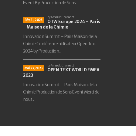
Event By Production de Sens
by Arnauld Chamelot
Fév 21, 2025
OTW Europe 2024 – Paris
– Maison de la Chimie
Innovation Summit – Pairs Maison de la
Chimie Conférence utilisateur Open Text
2024 by Production...
by Arnauld Chamelot
Mai 23, 2023
OPEN TEXT WORLD EMEA
2023
Innovation Summit – Paris Maison de la
Chimie Production de Sens Event Merci de
nous...