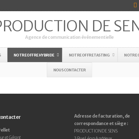
Agence de communication événementielle
S
NOTRE OFFRE HYBRIDE
NOTRE OFFRE TASTING
NOTRE O
NOUS CONTACTER
Adresse de facturation, de
contacter
correspondance et siège :
ellet
PRODUCTION DE SENS
ur et Gérant
3 Rue Léon Andrieux